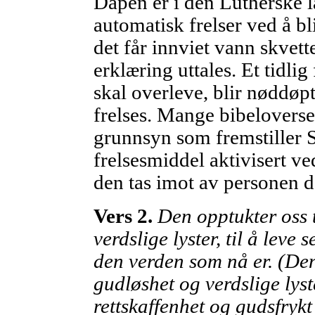
Dåpen er i den Lutherske 
automatisk frelser ved å bli
det får innviet vann skvett
erklæring uttales. Et tidli
skal overleve, blir nøddøpt
frelses. Mange bibeloverset
grunnsyn som fremstiller 
frelsesmiddel aktivisert ved
den tas imot av personen de
Vers 2.
Den opptukter oss t
verdslige lyster, til å leve 
den verden som nå er. (Den 
gudløshet og verdslige lyste
rettskaffenhet og gudsfrykt