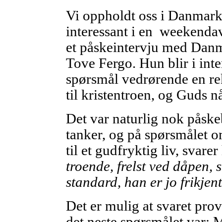
Vi oppholdt oss i Danmark
interessant i en weekendav
et påskeintervju med Danm
Tove Fergo. Hun blir i int
spørsmål vedrørende en re
til kristentroen, og Guds n
Det var naturlig nok påske
tanker, og på spørsmålet o
til et gudfryktig liv, svare
troende, frelst ved dåpen, s
standard, han er jo frikjent
Det er mulig at svaret prov
det neste spørsmålet var: M