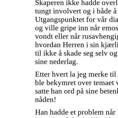
Skaperen ikke hadde overlat
tungt involvert og i både å
Utgangspunktet for vår di
og ville gripe inn når emo
vondt eller når rusavhengi
hvordan Herren i sin kjærl
til ikke å skade seg selv o
sine nederlag.
Etter hvert la jeg merke ti
ble bekymret over temaet vi
satte han ord på sine bete
nåden!
Han hadde et problem når he